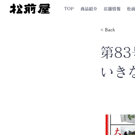
TOP
商品紹介
店舗情報
松
< Back
第83
いき