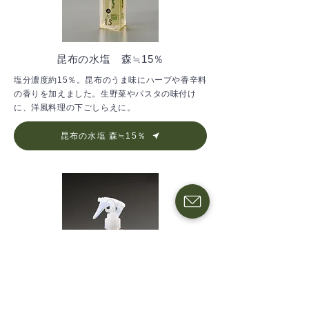
昆布の水塩 森≒15％
塩分濃度約15％。昆布のうま味にハーブや香辛料
の香りを加えました。生野菜やパスタの味付け
に、洋風料理の下ごしらえに。
昆布の水塩 森≒15％