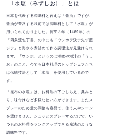
「水塩（みずしお）」とは
日本を代表する調味料と言えば「醤油」ですが、
醤油が普及する以前では調味料として「水塩」が
用いられておりました。長亨３年（1489年）の
「四条流包丁書」の中にも「ウシホヲ汲テ先ず煎
ジテ」と海水を煮詰めて作る調理法が見受けられ
ます。「ウシホ」というのは潮煮や潮汁の「うし
お」のこと。今でも日本料理のトップシェフたち
は伝統技法として「水塩」を使用しているので
す。
「昆布の水塩」は、お料理の下ごしらえ、臭みと
り、味付けなど多様な使い方ができます。またス
プレーのため量の調整も容易で、使う人やシーン
を選びません。シュッとスプレーするだけで、い
つものお料理をランクアップできる魔法のような
調味料です。