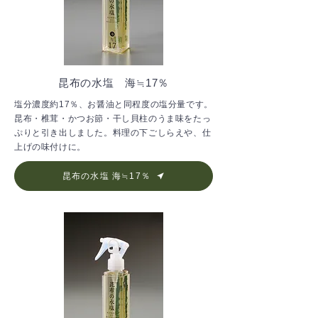
昆布の水塩 海≒17％
塩分濃度約17％、お醤油と同程度の塩分量です。
昆布・椎茸・かつお節・干し貝柱のうま味をたっ
ぷりと引き出しました。料理の下ごしらえや、仕
上げの味付けに。
昆布の水塩 海≒17％